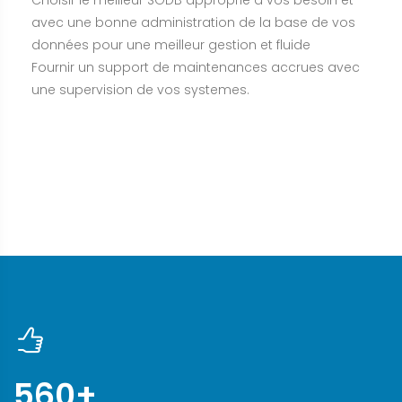
Choisir le meilleur SGDB approprié a vos besoin et
avec une bonne administration de la base de vos
données pour une meilleur gestion et fluide
Fournir un support de maintenances accrues avec
une supervision de vos systemes.
560
+