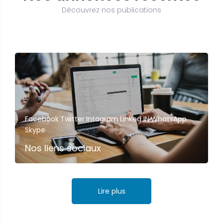
Découvrez nos publications
Facebook
Twitter
Intagram
Linked IN
WhatsApp
Skype
Nos liens sociaux
Lire plus